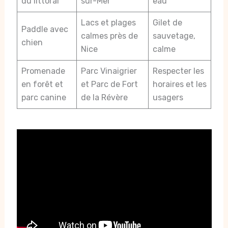
du littoral
sur-Mer
eau
Lacs et plages
Gilet de
Paddle avec
calmes près de
sauvetage,
chien
Nice
calme
Promenade
Parc Vinaigrier
Respecter les
en forêt et
et Parc de Fort
horaires et les
parc canine
de la Révère
usagers