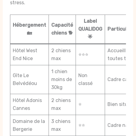
stress.
Label
Hébergement
Capacité
QUALIDOG
Particulari
🏡
chiens 🐕
🌟
Hôtel West
2 chiens
Accueille
⭐⭐⭐
End Nice
max
toutes taille
1 chien
Gîte Le
Non
moins de
Cadre calme
Belvédéou
classé
30kg
Hôtel Adonis
2 chiens
⭐
Bien situé
Cannes
max
Domaine de la
3 chiens
⭐⭐
Cadre natur
Bergerie
max