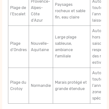
Provence-
Autorisé
Paysages
Plage de
Alpes-
toute
rocheux et sable
l’Escalet
Côte
l’année, 
fin, eau claire
d’Azur
laisse
Autorisé
Large plage
hors
Plage
Nouvelle-
sableuse,
saison,
d’Ondres
Aquitaine
ambiance
respect
familiale
des règle
estivales
Autorisé
toute
Plage du
Marais protégé et
Normandie
l’année,
Crotoy
grande étendue
zones
spécifiq