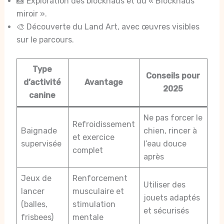
📸 Exploration des blockhaus et du « Blockhaus
miroir ».
🎨 Découverte du Land Art, avec œuvres visibles
sur le parcours.
Type
Conseils pour
d’activité
Avantage
2025
canine
Ne pas forcer le
Refroidissement
Baignade
chien, rincer à
et exercice
supervisée
l’eau douce
complet
après
Jeux de
Renforcement
Utiliser des
lancer
musculaire et
jouets adaptés
(balles,
stimulation
et sécurisés
frisbees)
mentale