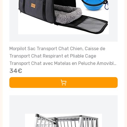
Morpilot Sac Transport Chat Chien, Caisse de
Transport Chat Respirant et Pliable Cage
Transport Chat avec Matelas en Peluche Amovible
34€
+ Bol (Accepté au Maximum 15lbs/7kg，44 * 31 *
34cm)