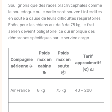
Soulignons que des races brachycéphales comme
le bouledogue ou le carlin sont souvent interdites
en soute à cause de leurs difficultés respiratoires.
Enfin, pour les chiens au-delà de 75 kg, le fret
aérien devient obligatoire, ce qui implique des
démarches spécifiques par le service cargo.
Poids
Poids
Tarif
R
Compagnie
max en
max en
approximatif
pa
aérienne ✈️
cabine
soute
(€) 💶
🐕
📦
Bra
Air France
8 kg
75 kg
40 – 200
int
sou
Res