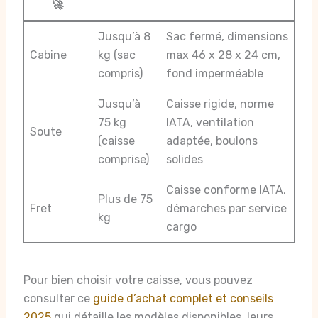
🚀
Jusqu’à 8
Sac fermé, dimensions
Cabine
kg (sac
max 46 x 28 x 24 cm,
compris)
fond imperméable
Jusqu’à
Caisse rigide, norme
75 kg
IATA, ventilation
Soute
(caisse
adaptée, boulons
comprise)
solides
Caisse conforme IATA,
Plus de 75
Fret
démarches par service
kg
cargo
Pour bien choisir votre caisse, vous pouvez
consulter ce
guide d’achat complet et conseils
2025
qui détaille les modèles disponibles, leurs