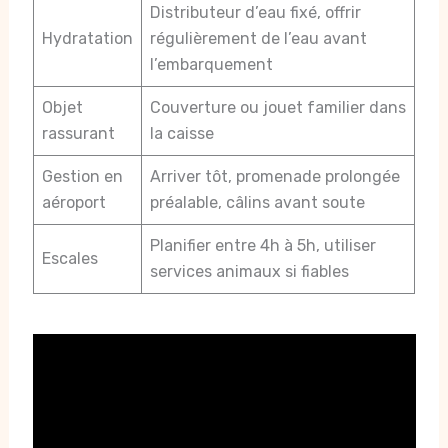
Distributeur d’eau fixé, offrir
Hydratation
régulièrement de l’eau avant
l’embarquement
Objet
Couverture ou jouet familier dans
rassurant
la caisse
Gestion en
Arriver tôt, promenade prolongée
aéroport
préalable, câlins avant soute
Planifier entre 4h à 5h, utiliser
Escales
services animaux si fiables