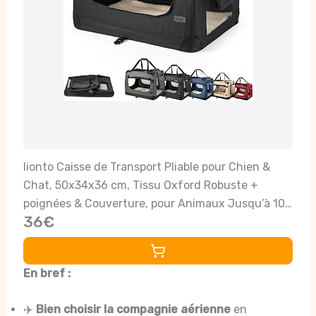
lionto Caisse de Transport Pliable pour Chien &
Chat, 50x34x36 cm, Tissu Oxford Robuste +
poignées & Couverture, pour Animaux Jusqu’à 10
36€
kg, Caisse pour Petits & Grands, Noir
En bref :
✈️
Bien choisir la compagnie aérienne
en