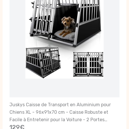
Juskys Caisse de Transport en Aluminium pour
Chiens XL - 96x91x70 cm - Caisse Robuste et
Facile à Entretenir pour la Voiture - 2 Portes
129€
grillagées verrouillables - Box Voyage pour Chiens