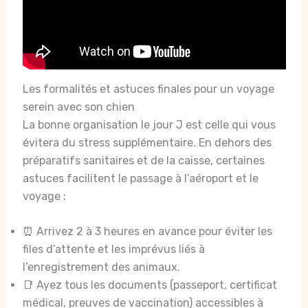
Les formalités et astuces finales pour un voyage
serein avec son chien
La bonne organisation le jour J est celle qui vous
évitera du stress supplémentaire. En dehors des
préparatifs sanitaires et de la caisse, certaines
astuces facilitent le passage à l’aéroport et le
voyage :
⏰ Arrivez 2 à 3 heures en avance pour éviter les
files d’attente et les imprévus liés à
l’enregistrement des animaux.
📑 Ayez tous les documents (passeport, certificat
médical, preuves de vaccination) accessibles à