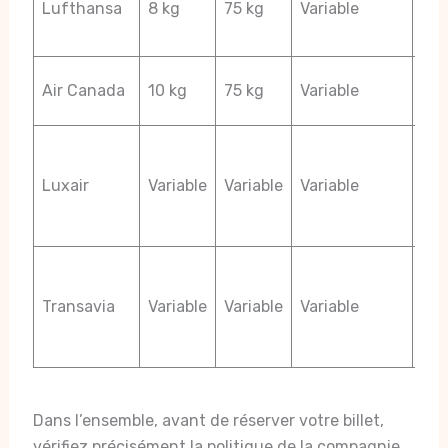
Lufthansa
8 kg
75 kg
Variable
simi
Fra
Poi
Air Canada
10 kg
75 kg
Variable
kg 
Pas
tra
Luxair
Variable
Variable
Variable
cab
Lon
Res
fré
Transavia
Variable
Variable
Variable
cer
lia
Dans l’ensemble, avant de réserver votre billet,
vérifiez précisément la politique de la compagnie