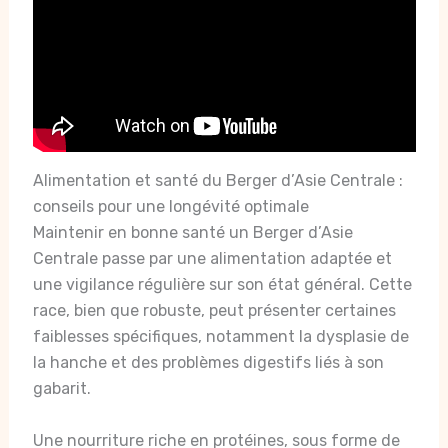
Alimentation et santé du Berger d’Asie Centrale :
conseils pour une longévité optimale
Maintenir en bonne santé un Berger d’Asie
Centrale passe par une alimentation adaptée et
une vigilance régulière sur son état général. Cette
race, bien que robuste, peut présenter certaines
faiblesses spécifiques, notamment la dysplasie de
la hanche et des problèmes digestifs liés à son
gabarit.
Une nourriture riche en protéines, sous forme de