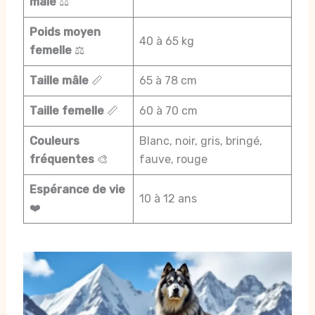
mâle
⚖️
Poids moyen
40 à 65 kg
femelle
⚖️
Taille mâle
📏
65 à 78 cm
Taille femelle
📏
60 à 70 cm
Couleurs
Blanc, noir, gris, bringé,
fréquentes
🎨
fauve, rouge
Espérance de vie
10 à 12 ans
❤️