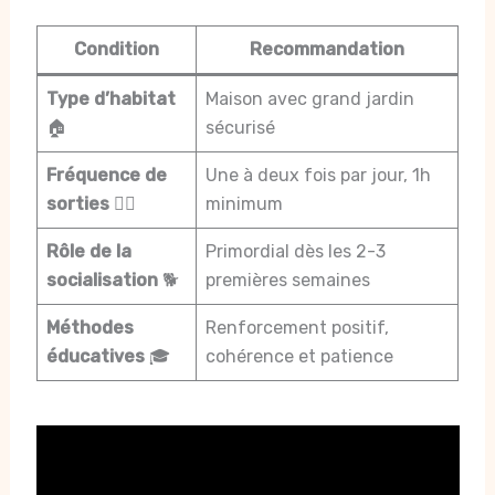
Condition
Recommandation
Type d’habitat
Maison avec grand jardin
🏠
sécurisé
Fréquence de
Une à deux fois par jour, 1h
sorties
🚶‍♂️
minimum
Rôle de la
Primordial dès les 2-3
socialisation
🐕
premières semaines
Méthodes
Renforcement positif,
éducatives
🎓
cohérence et patience