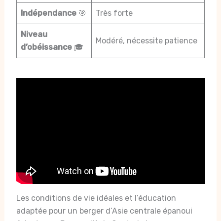
Indépendance
🎯
Très forte
Niveau
Modéré, nécessite patience
d’obéissance
🎓
Les conditions de vie idéales et l’éducation
adaptée pour un berger d’Asie centrale épanoui