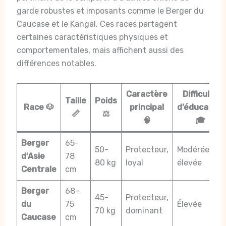
garde robustes et imposants comme le Berger du
Caucase et le Kangal. Ces races partagent
certaines caractéristiques physiques et
comportementales, mais affichent aussi des
différences notables.
Caractère
Difficulté
Taille
Poids
Race 🐶
principal
d’éducation
📏
⚖️
🧠
🎓
Berger
65-
50-
Protecteur,
Modérée à
d’Asie
78
80 kg
loyal
élevée
Centrale
cm
Berger
68-
45-
Protecteur,
du
75
Élevée
70 kg
dominant
Caucase
cm