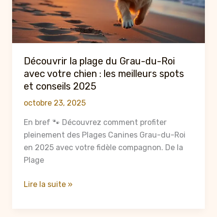
2025
:
conseils
et
activités
Découvrir la plage du Grau-du-Roi
à
avec votre chien : les meilleurs spots
ne
et conseils 2025
pas
octobre 23, 2025
manquer
En bref 🐾 Découvrez comment profiter
pleinement des Plages Canines Grau-du-Roi
en 2025 avec votre fidèle compagnon. De la
Plage
Découvrir
Lire la suite »
la
plage