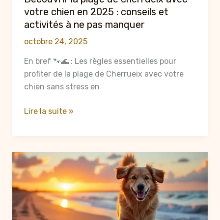
2025
votre chien en 2025 : conseils et
activités à ne pas manquer
octobre 24, 2025
En bref 🐾🌊 : Les règles essentielles pour
profiter de la plage de Cherrueix avec votre
chien sans stress en
Découvrir
Lire la suite »
la
plage
de
cherrueix
avec
votre
chien
en