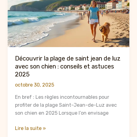
chien
:
conseils
et
activités
à
ne
Découvrir la plage de saint jean de luz
pas
avec son chien : conseils et astuces
manquer
2025
en
octobre 30, 2025
2025
En bref : Les règles incontournables pour
profiter de la plage Saint-Jean-de-Luz avec
son chien en 2025 Lorsque l’on envisage
Découvrir
Lire la suite »
la