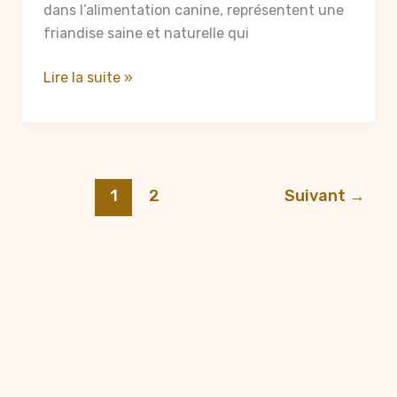
dans l’alimentation canine, représentent une
friandise saine et naturelle qui
Radis
Lire la suite »
et
chien
:
bienfaits,
précautions
1
2
Suivant
→
et
conseils
pour
la
santé
de
votre
animal
Droit d'auteur © 2026