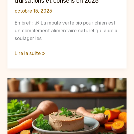
utilisations et conseils en 2025
octobre 15, 2025
En bref : 🌿 La moule verte bio pour chien est
un complément alimentaire naturel qui aide à
soulager les
Moule
Lire la suite »
verte
pour
chien
:
bienfaits,
utilisations
et
conseils
en
2025