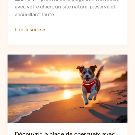
avec votre chien, un site naturel préservé et
accueillant toute
Découverte
Lire la suite »
de
la
plage
de
Pennedepie
avec
votre
chien
:
activités
et
conseils
pour
Découvrir la plage de cherrueix avec