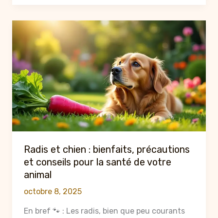
sur
le
fromage
de
yak
pour
chien
:
bienfaits,
utilisation
et
conseils
Radis et chien : bienfaits, précautions
2025
et conseils pour la santé de votre
animal
octobre 8, 2025
En bref 🐾 : Les radis, bien que peu courants