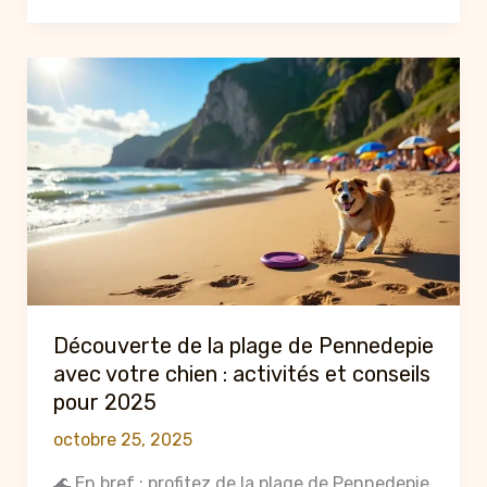
plage
de
saint
jean
de
luz
avec
son
chien
:
conseils
et
Découverte de la plage de Pennedepie
astuces
avec votre chien : activités et conseils
2025
pour 2025
octobre 25, 2025
🌊 En bref : profitez de la plage de Pennedepie