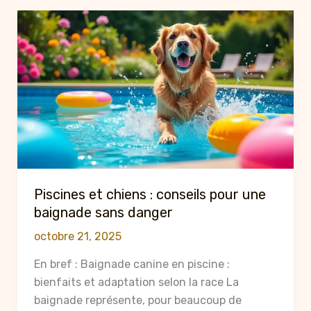
du
Grau-
du-
Roi
avec
votre
chien
:
les
meilleurs
spots
Piscines et chiens : conseils pour une
et
baignade sans danger
conseils
octobre 21, 2025
2025
En bref : Baignade canine en piscine :
bienfaits et adaptation selon la race La
baignade représente, pour beaucoup de