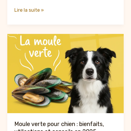
Piscines
Lire la suite »
et
chiens
:
conseils
pour
une
baignade
sans
danger
Moule verte pour chien : bienfaits,