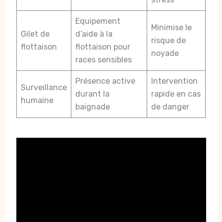
Equipement
Minimise le
Gilet de
d’aide à la
risque de
flottaison
flottaison pour
noyade
races sensibles
Présence active
Intervention
Surveillance
durant la
rapide en cas
humaine
baignade
de danger