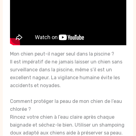
Mon chien peut-il nager seul dans la piscine ?
Il est impératif de ne jamais laisser un chien sans
surveillance dans la piscine, même s’il est un
excellent nageur. La vigilance humaine évite les
accidents et noyades.
Comment protéger la peau de mon chien de l’eau
chlorée ?
Rincez votre chien à l’eau claire après chaque
baignade et séchez-le bien. Utiliser un shampoing
doux adapté aux chiens aide à préserver sa peau.