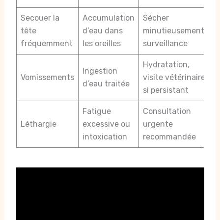
Secouer la
Accumulation
Sécher
tête
d’eau dans
minutieusement,
fréquemment
les oreilles
surveillance
Hydratation,
Ingestion
Vomissements
visite vétérinaire
d’eau traitée
si persistant
Fatigue
Consultation
Léthargie
excessive ou
urgente
intoxication
recommandée