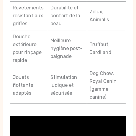
Revêtements
Durabilité et
Zolux,
résistant aux
confort de la
Animalis
griffes
peau
Douche
Meilleure
extérieure
Truffaut,
hygiène post-
pour rinçage
Jardiland
baignade
rapide
Dog Chow,
Jouets
Stimulation
Royal Canin
flottants
ludique et
(gamme
adaptés
sécurisée
canine)