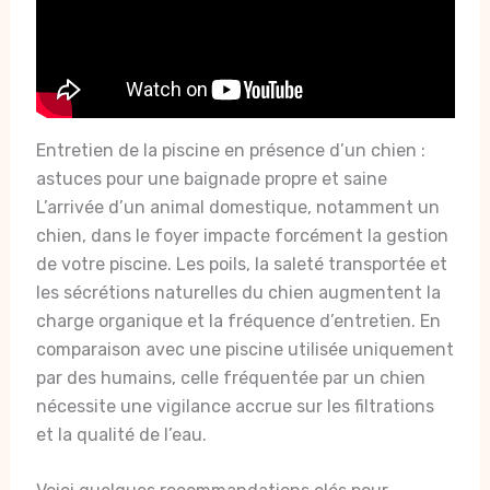
Entretien de la piscine en présence d’un chien :
astuces pour une baignade propre et saine
L’arrivée d’un animal domestique, notamment un
chien, dans le foyer impacte forcément la gestion
de votre piscine. Les poils, la saleté transportée et
les sécrétions naturelles du chien augmentent la
charge organique et la fréquence d’entretien. En
comparaison avec une piscine utilisée uniquement
par des humains, celle fréquentée par un chien
nécessite une vigilance accrue sur les filtrations
et la qualité de l’eau.