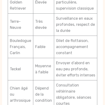
Golden
Élevée
particulière,
Retriever
supervision classique
Surveillance en eaux
Terre-
Très
profondes, respect de
Neuve
élevée
la durée
Bouledogue
Gilet de flottaison,
Français,
Faible
accompagnement
Carlin
constant
Envoyer d’abord en
Moyenne
Teckel
eau peu profonde,
à faible
éviter efforts intenses
Consultation
Chien âgé
Dépend
vétérinaire
ou
de la
obligatoire, séances
arthrosique
condition
courtes