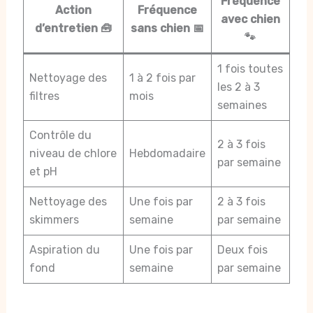
Fréquence
Action
Fréquence
avec chien
d’entretien 🧰
sans chien 📅
🐾
1 fois toutes
Nettoyage des
1 à 2 fois par
les 2 à 3
filtres
mois
semaines
Contrôle du
2 à 3 fois
niveau de chlore
Hebdomadaire
par semaine
et pH
Nettoyage des
Une fois par
2 à 3 fois
skimmers
semaine
par semaine
Aspiration du
Une fois par
Deux fois
fond
semaine
par semaine