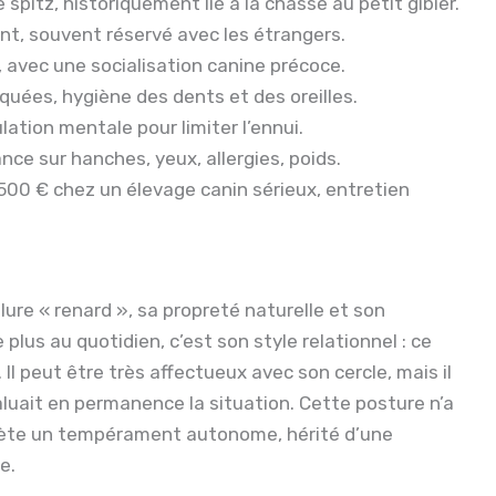
 spitz, historiquement lié à la chasse au petit gibier.
ant, souvent réservé avec les étrangers.
, avec une socialisation canine précoce.
quées, hygiène des dents et des oreilles.
ation mentale pour limiter l’ennui.
nce sur hanches, yeux, allergies, poids.
500 € chez un élevage canin sérieux, entretien
lure « renard », sa propreté naturelle et son
plus au quotidien, c’est son style relationnel : ce
 Il peut être très affectueux avec son cercle, mais il
aluait en permanence la situation. Cette posture n’a
flète un tempérament autonome, hérité d’une
e.