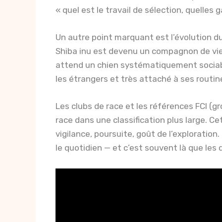
« quel est le travail de sélection, quelle
Un autre point marquant est l’évolution du rô
Shiba inu est devenu un compagnon de vie.
attend un chien systématiquement sociable
les étrangers et très attaché à ses routines.
Les clubs de race et les références FCI (gr
race dans une classification plus large. C
vigilance, poursuite, goût de l’exploratio
le quotidien — et c’est souvent là que les 