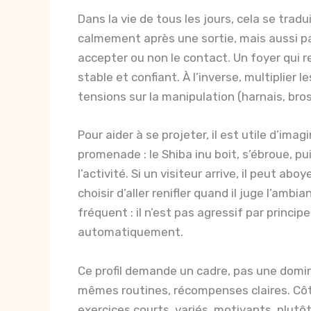
Dans la vie de tous les jours, cela se tradu
calmement après une sortie, mais aussi par
accepter ou non le contact. Un foyer qui
stable et confiant. À l’inverse, multiplier l
tensions sur la manipulation (harnais, bros
Pour aider à se projeter, il est utile d’ima
promenade : le Shiba inu boit, s’ébroue, pu
l’activité. Si un visiteur arrive, il peut ab
choisir d’aller renifler quand il juge l’am
fréquent : il n’est pas agressif par princip
automatiquement.
Ce profil demande un cadre, pas une domin
mêmes routines, récompenses claires. Côt
exercices courts, variés, motivants, plutôt