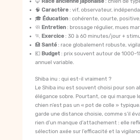
🦊
Race ancienne japonaise
: chien de type
🧠
Caractère
: vif, observateur, indépend
🎓
Éducation
: cohérente, courte, positive
🧼
Entretien
: brossage régulier, mues mar
🏃
Exercice
: 30 à 60 minutes/jour + stimul
🏥
Santé
: race globalement robuste, vigila
💶
Budget
: prix souvent autour de 1000–1
annuel variable.
Shiba inu : qui est-il vraiment ?
Le Shiba inu est souvent choisi pour son al
élégance sobre. Pourtant, ce qui marque le 
chien n’est pas un « pot de colle » typique.
garde une distance choisie, comme s’il év
rien d’un manque d’attachement : elle re
sélection axée sur l’efficacité et la vigilanc