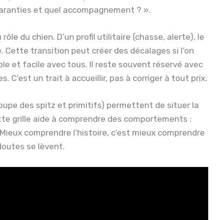
s garanties et quel accompagnement ? ».
le du chien. D’un profil utilitaire (chasse, alerte), le
 Cette transition peut créer des décalages si l’on
 et facile avec tous. Il reste souvent réservé avec
 C’est un trait à accueillir, pas à corriger à tout prix.
oupe des spitz et primitifs) permettent de situer la
ette grille aide à comprendre des comportements :
n. Mieux comprendre l’histoire, c’est mieux comprendre
doutes se lèvent.