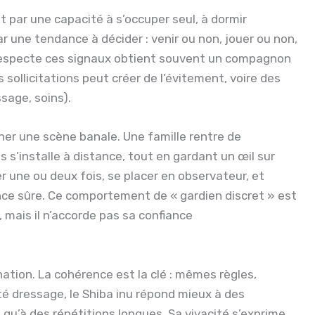
it par une capacité à s’occuper seul, à dormir
 une tendance à décider : venir ou non, jouer ou non,
 respecte ces signaux obtient souvent un compagnon
es sollicitations peut créer de l’évitement, voire des
sage, soins).
giner une scène banale. Une famille rentre de
is s’installe à distance, tout en gardant un œil sur
oyer une ou deux fois, se placer en observateur, et
biance sûre. Ce comportement de « gardien discret » est
e, mais il n’accorde pas sa confiance
ation. La cohérence est la clé : mêmes règles,
é dressage, le Shiba inu répond mieux à des
 qu’à des répétitions longues. Sa vivacité s’exprime