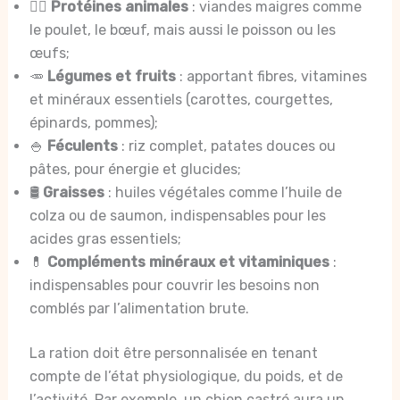
🐕‍🦺
Protéines animales
: viandes maigres comme
le poulet, le bœuf, mais aussi le poisson ou les
œufs;
🥕
Légumes et fruits
: apportant fibres, vitamines
et minéraux essentiels (carottes, courgettes,
épinards, pommes);
🍚
Féculents
: riz complet, patates douces ou
pâtes, pour énergie et glucides;
🛢️
Graisses
: huiles végétales comme l’huile de
colza ou de saumon, indispensables pour les
acides gras essentiels;
💊
Compléments minéraux et vitaminiques
:
indispensables pour couvrir les besoins non
comblés par l’alimentation brute.
La ration doit être personnalisée en tenant
compte de l’état physiologique, du poids, et de
l’activité. Par exemple, un chien castré aura un