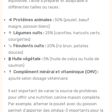
équilibrée, facile à préparer et adaptable à
différentes tailles ou races :
🥩
Protéines animales :
50% (poulet, bœuf
maigre, poisson blanc)
🥦
Légumes cuits :
25% (carottes, haricots verts,
courgettes)
🍠
Féculents cuits :
20% (riz brun, patates
douces)
🛢️
Huile végétale :
5% (huile de colza ou huile de
saumon)
💊
Complément minéral et vitaminique (CMV) :
ajouté selon dosage vétérinaire
Il est important de varier la source de protéines
pour offrir une nutrition canine maison complète.
Par exemple, alterner le poulet avec du poisson
permet d’apporter des oméga-3 importants pour la