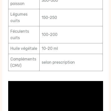
300-500
poisson
Légumes
150-250
cuits
Féculents
100-200
cuits
Huile végétale
10-20 ml
Compléments
selon prescription
(CMV)