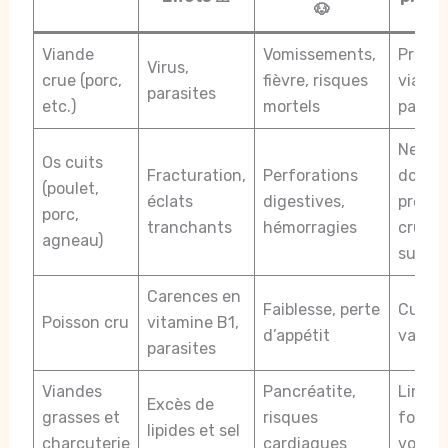
🐶
Viande
Vomissements,
Privilé
Virus,
crue (porc,
fièvre, risques
viande
parasites
etc.)
mortels
parfa
Ne jam
Os cuits
Fracturation,
Perforations
donner
(poulet,
éclats
digestives,
préfér
porc,
tranchants
hémorragies
crus s
agneau)
survei
Carences en
Faiblesse, perte
Cuisine
Poisson cru
vitamine B1,
d’appétit
vapeu
parasites
Viandes
Pancréatite,
Limite
Excès de
grasses et
risques
forte
lipides et sel
charcuterie
cardiaques
voire é