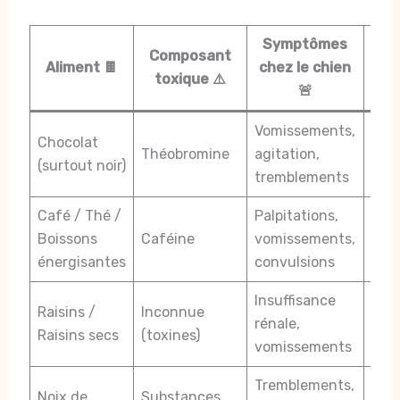
Symptômes
Composant
Con
Aliment 🍫
chez le chien
toxique ⚠️
pot
🚨
Vomissements,
Pro
Chocolat
Théobromine
agitation,
card
(surtout noir)
tremblements
déc
Café / Thé /
Palpitations,
Arrê
Boissons
Caféine
vomissements,
card
énergisantes
convulsions
mor
Insuffisance
Raisins /
Inconnue
Défa
rénale,
Raisins secs
(toxines)
réna
vomissements
Tremblements,
Atte
Noix de
Substances