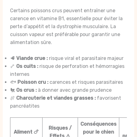
Certains poissons crus peuvent entraîner une
carence en vitamine B1, essentielle pour éviter la
perte d’appétit et la dystrophie musculaire. La
cuisson vapeur est préférable pour garantir une
alimentation sûre.
🥩
Viande crue :
risque viral et parasitaire majeur
🦴
Os cuits :
risque de perforation et hémorragies
internes
🐟
Poisson cru :
carences et risques parasitaires
🐔
Os crus :
à donner avec grande prudence
🍖
Charcuterie et viandes grasses :
favorisent
pancréatites
Conséquences
Risques /
Con
Aliment 🍗
pour le chien
Effets ⚠️
prati