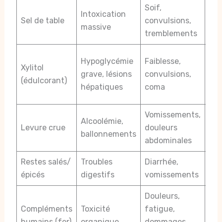
Soif,
Évi
Intoxication
Sel de table
convulsions,
con
massive
tremblements
vét
Ten
Hypoglycémie
Faiblesse,
Xylitol
por
grave, lésions
convulsions,
(édulcorant)
int
hépatiques
coma
vét
Vomissements,
Ne 
Alcoolémie,
Levure crue
douleurs
acc
ballonnements
abdominales
cru
Restes salés/
Troubles
Diarrhée,
Pri
épicés
digestifs
vomissements
can
Douleurs,
Ne 
Compléments
Toxicité
fatigue,
con
humains (fer)
organique
dommages