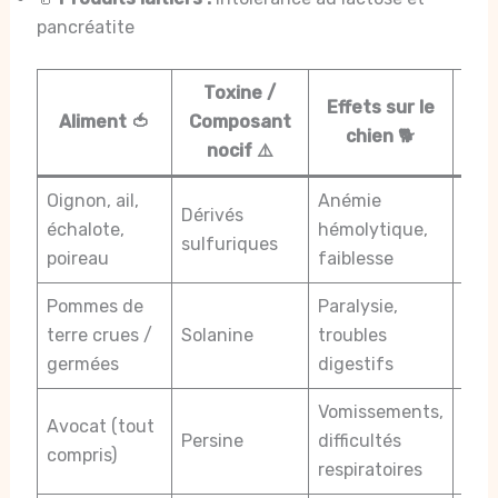
pancréatite
Toxine /
Effets sur le
Rec
Aliment 🍅
Composant
chien 🐕
nocif ⚠️
Oignon, ail,
Anémie
Évit
Dérivés
échalote,
hémolytique,
ing
sulfuriques
poireau
faiblesse
peti
Pommes de
Paralysie,
Ne 
terre crues /
Solanine
troubles
cuit
germées
digestifs
épl
Vomissements,
Avocat (tout
Ne j
Persine
difficultés
compris)
surv
respiratoires