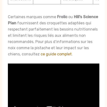
Certaines marques comme
Frolic
ou
Hill’s Science
Plan
fournissent des croquettes adaptées qui
respectent parfaitement les besoins nutritionnels
et limitent les risques liés aux aliments non
recommandés. Pour plus d’informations sur les
noix comme la pistache et leur impact sur les
chiens, consultez
ce guide complet
.