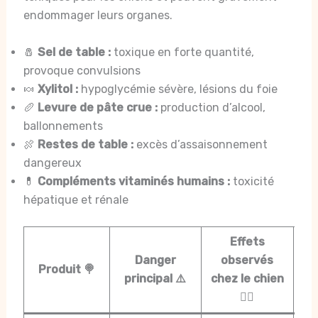
endommager leurs organes.
🧂
Sel de table :
toxique en forte quantité,
provoque convulsions
🍬
Xylitol :
hypoglycémie sévère, lésions du foie
🥖
Levure de pâte crue :
production d’alcool,
ballonnements
🍖
Restes de table :
excès d’assaisonnement
dangereux
💊
Compléments vitaminés humains :
toxicité
hépatique et rénale
Effets
Re
Danger
observés
Produit 🍭
pou
principal ⚠️
chez le chien
🐕‍🦺