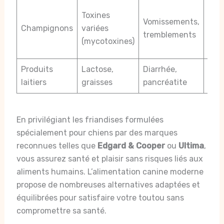
Teni
Toxines
Vomissements,
port
Champignons
variées
tremblements
con
(mycotoxines)
hum
Produits
Lactose,
Diarrhée,
Limi
laitiers
graisses
pancréatite
selo
En privilégiant les friandises formulées
spécialement pour chiens par des marques
reconnues telles que
Edgard & Cooper
ou
Ultima
,
vous assurez santé et plaisir sans risques liés aux
aliments humains. L’alimentation canine moderne
propose de nombreuses alternatives adaptées et
équilibrées pour satisfaire votre toutou sans
compromettre sa santé.