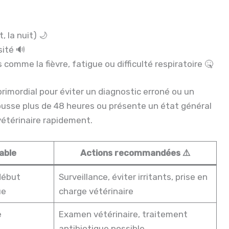
, la nuit) 🌙
sité 🔊
omme la fièvre, fatigue ou difficulté respiratoire 🤒
rimordial pour éviter un diagnostic erroné ou un
tousse plus de 48 heures ou présente un état général
 vétérinaire rapidement.
able
Actions recommandées ⚠️
 début
Surveillance, éviter irritants, prise en
ue
charge vétérinaire
e
Examen vétérinaire, traitement
e
antibiotique possible