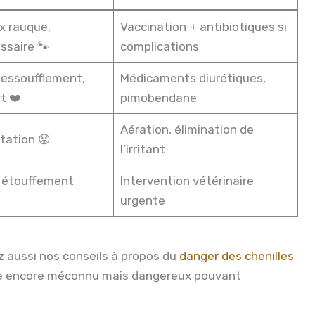
x rauque,
Vaccination + antibiotiques si
ssaire 🐾
complications
 essoufflement,
Médicaments diurétiques,
rt ❤️
pimobendane
Aération, élimination de
tation 😟
l’irritant
, étouffement
Intervention vétérinaire
urgente
 aussi nos conseils à propos du
danger des chenilles
que encore méconnu mais dangereux pouvant