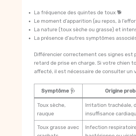
La fréquence des quintes de toux 🐕
Le moment d’apparition (au repos, à l’effort
La nature (toux sèche ou grasse) et inten
La présence d’autres symptômes associés c
Différencier correctement ces signes est p
retard de prise en charge. Si votre chien 
affecté, il est nécessaire de consulter un
Symptôme 🩺
Origine prob
Toux sèche,
Irritation trachéale,
rauque
insuffisance cardiaq
Toux grasse avec
Infection respiratoir
crachats
bactérienne ou viral