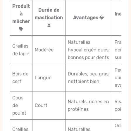
Produit
Durée de
à
Inconv
mastication
Avantages 💎
mâcher
⏳
🐕
Naturelles,
Fragiles
Oreilles
Modérée
hypoallergéniques,
doivent
de lapin
bonnes pour dents
surveil
Peu dig
Bois de
Durables, peu gras,
Longue
danger 
cerf
nettoient bien
avalé
Cous
Naturels, riches en
Risques
de
Court
protéines
pointu
poulet
Odeur f
Oreilles
Naturelles,