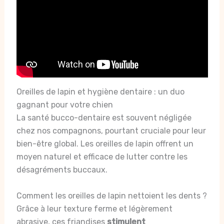
Oreilles de lapin et hygiène dentaire : un duo
gagnant pour votre chien
La santé bucco-dentaire est souvent négligée
chez nos compagnons, pourtant cruciale pour leur
bien-être global. Les oreilles de lapin offrent un
moyen naturel et efficace de lutter contre les
désagréments buccaux.
Comment les oreilles de lapin nettoient les dents ?
Grâce à leur texture ferme et légèrement
abrasive, ces friandises
stimulent