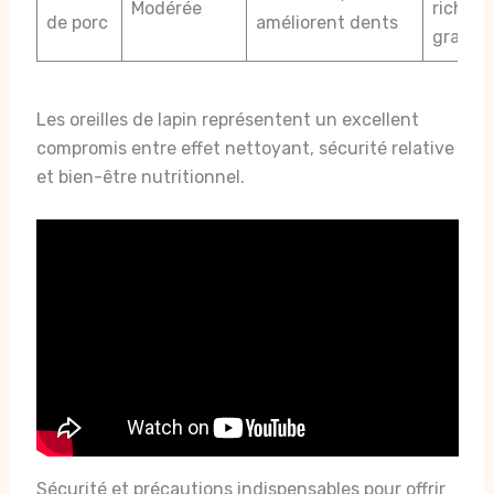
Modérée
riches 
de porc
améliorent dents
graisse
Les oreilles de lapin représentent un excellent
compromis entre effet nettoyant, sécurité relative
et bien-être nutritionnel.
Sécurité et précautions indispensables pour offrir