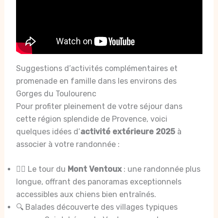
Suggestions d’activités complémentaires et
promenade en famille dans les environs des
Gorges du Toulourenc
Pour profiter pleinement de votre séjour dans
cette région splendide de Provence, voici
quelques idées d’
activité extérieure 2025
à
associer à votre randonnée :
🚶‍♂️ Le tour du
Mont Ventoux
: une randonnée plus
longue, offrant des panoramas exceptionnels
accessibles aux chiens bien entraînés.
🔍 Balades découverte des villages typiques