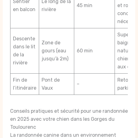
Sentier
Le long de la
45 min
et roche
en balcon
rivière
conditi
nécessai
Superbe
Descente
Zone de
baignad
dans le lit
gours (eau
60 min
naturell
de la
jusqu’à 2m)
chiens, 
rivière
aux cour
Fin de
Pont de
Retour po
–
l’itinéraire
Vaux
parking l
Conseils pratiques et sécurité pour une randonnée
en 2025 avec votre chien dans les Gorges du
Toulourenc
La randonnée canine dans un environnement