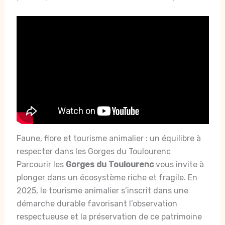
Faune, flore et tourisme animalier : un équilibre à
respecter dans les Gorges du Toulourenc
Parcourir les
Gorges du Toulourenc
vous invite à
plonger dans un écosystème riche et fragile. En
2025, le tourisme animalier s’inscrit dans une
démarche durable favorisant l’observation
respectueuse et la préservation de ce patrimoine