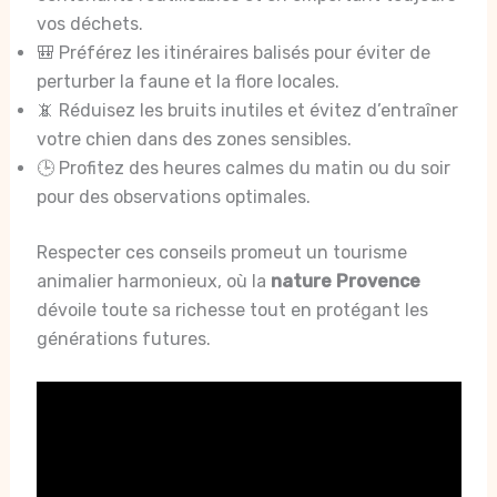
vos déchets.
🎒 Préférez les itinéraires balisés pour éviter de
perturber la faune et la flore locales.
📵 Réduisez les bruits inutiles et évitez d’entraîner
votre chien dans des zones sensibles.
🕒 Profitez des heures calmes du matin ou du soir
pour des observations optimales.
Respecter ces conseils promeut un tourisme
animalier harmonieux, où la
nature Provence
dévoile toute sa richesse tout en protégant les
générations futures.