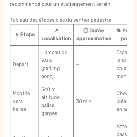
recommandé pour un stationnement serein.
Tableau des étapes clés du sentier pédestre
📍
⏱️ Durée
🐕 Parti
🚶 Étape
Localisation
approximative
pour l
Hameau de
Espaces 
Vaux
laisser li
Départ
–
(parking
chien av
pont)
montée
540 m
Montée
Chemin l
altitude,
vers
30 min
idéal pou
balise
balise
en sécur
gorges
Attentio
passages