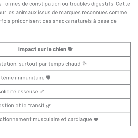
nes formes de constipation ou troubles digestifs. Cette
pour les animaux issus de marques reconnues comme
arfois préconisent des snacks naturels à base de
Impact sur le chien 🐕
atation, surtout par temps chaud 🌞
stème immunitaire 🛡️
solidité osseuse 🦴
stion et le transit 🌿
nctionnement musculaire et cardiaque ❤️