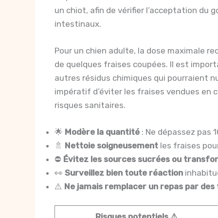
un chiot, afin de vérifier l’acceptation du
intestinaux.
Pour un chien adulte, la dose maximale r
de quelques fraises coupées. Il est importa
autres résidus chimiques qui pourraient nui
impératif d’éviter les fraises vendues en
risques sanitaires.
🌟
Modère la quantité
: Ne dépassez pas 10
🚿
Nettoie soigneusement
les fraises pou
⛔
Évitez les sources sucrées ou transf
👀
Surveillez bien toute réaction
inhabitu
⚠️
Ne jamais remplacer un repas par des 
Risques potentiels ⚠️