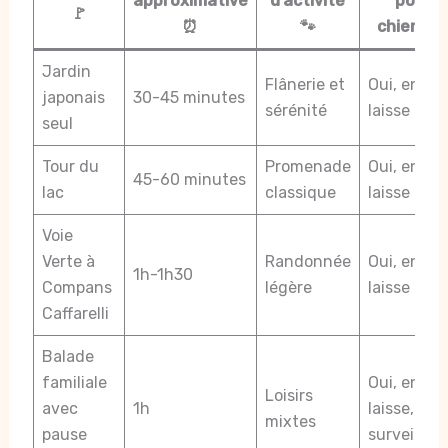
approximative
d’activité
pour
🚩
⏰
🐾
chiens 
Jardin
Flânerie et
Oui, en
japonais
30-45 minutes
sérénité
laisse
seul
Tour du
Promenade
Oui, en
45-60 minutes
lac
classique
laisse
Voie
Verte à
Randonnée
Oui, en
1h-1h30
Compans
légère
laisse
Caffarelli
Balade
familiale
Oui, en
Loisirs
avec
1h
laisse, sou
mixtes
pause
surveillan