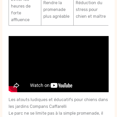
Rendre la
Réduction du
heures de
promenade
stress pour
forte
plus agréable
chien et maître
affluence
Les atouts ludiques et éducatifs pour chiens dans
les jardins Compans Caffarelli
Le parc ne se limite pas à la simple promenade, il