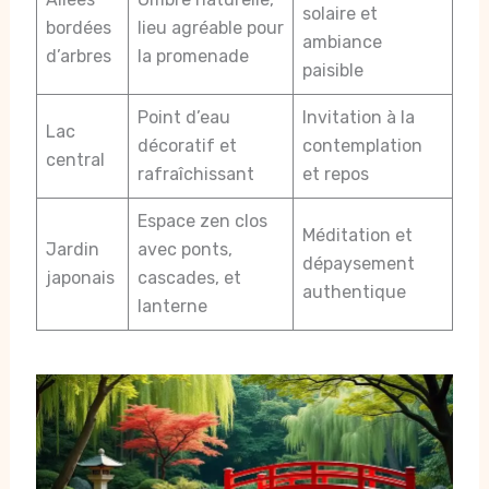
solaire et
bordées
lieu agréable pour
ambiance
d’arbres
la promenade
paisible
Point d’eau
Invitation à la
Lac
décoratif et
contemplation
central
rafraîchissant
et repos
Espace zen clos
Méditation et
Jardin
avec ponts,
dépaysement
japonais
cascades, et
authentique
lanterne