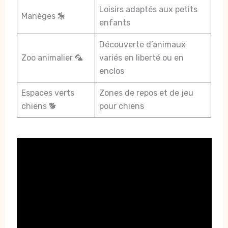
Loisirs adaptés aux petits
Manèges 🎠
enfants
Découverte d’animaux
Zoo animalier 🦜
variés en liberté ou en
enclos
Espaces verts
Zones de repos et de jeu
chiens 🐕
pour chiens