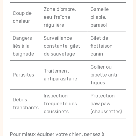
Zone d’ombre,
Gamelle
Coup de
eau fraîche
pliable,
chaleur
régulière
parasol
Dangers
Surveillance
Gilet de
liés à la
constante, gilet
flottaison
baignade
de sauvetage
canin
Collier ou
Traitement
Parasites
pipette anti-
antiparasitaire
tiques
Inspection
Protection
Débris
fréquente des
paw paw
tranchants
coussinets
(chaussettes)
Pour mieux équiper votre chien, pensez à