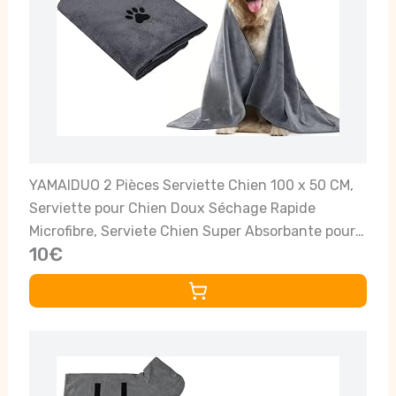
YAMAIDUO 2 Pièces Serviette Chien 100 x 50 CM,
Serviette pour Chien Doux Séchage Rapide
Microfibre, Serviete Chien Super Absorbante pour
10€
Animaux pour Chats, Chiens ou Autres Animaux,
Gris