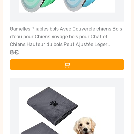
Gamelles Pliables bols Avec Couvercle chiens Bols
d’eau pour Chiens Voyage bols pour Chat et
Chiens Hauteur du bols Peut Ajustée Léger
8€
Protable Pour Marche Randonnée Camping
(bleu+verte, 12.8*9*5.5)