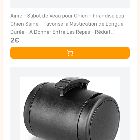
Aimé - Sabot de Veau pour Chien - Friandise pour
Chien Saine - Favorise la Mastication de Longue
Durée - A Donner Entre Les Repas - Réduit
2€
l'Anxiété et Le Stress - Bonne Santé Dentaire - x3