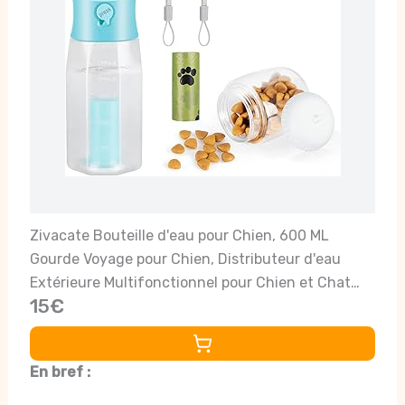
Zivacate Bouteille d'eau pour Chien, 600 ML
Gourde Voyage pour Chien, Distributeur d'eau
Extérieure Multifonctionnel pour Chien et Chat
15€
avec 100 g Récipient de Nourriture et Sac à Caca
En bref :