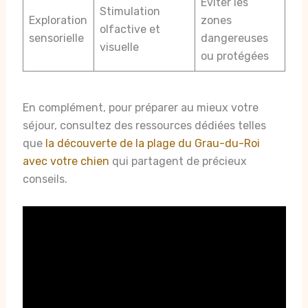
Éviter les
Stimulation
Exploration
zones
olfactive et
sensorielle
dangereuses
visuelle
ou protégées
En complément, pour préparer au mieux votre
séjour, consultez des ressources dédiées telles
que
la découverte de la plage du Grau-du-Roi
avec votre chien
qui partagent de précieux
conseils.