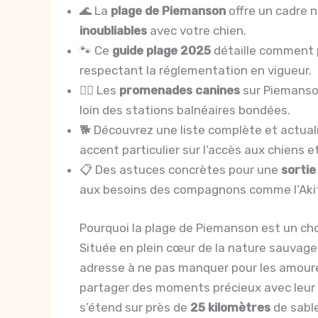
🌊 La
plage de Piemanson
offre un cadre n
inoubliables
avec votre chien.
🐾 Ce
guide plage 2025
détaille comment p
respectant la réglementation en vigueur.
🚶‍♂️ Les
promenades canines
sur Piemanso
loin des stations balnéaires bondées.
🐕 Découvrez une liste complète et actua
accent particulier sur l’accès aux chiens e
📋 Des astuces concrètes pour une
sortie
aux besoins des compagnons comme l’Akit
Pourquoi la plage de Piemanson est un choi
Située en plein cœur de la nature sauvage
adresse à ne pas manquer pour les amoure
partager des moments précieux avec leur 
s’étend sur près de
25 kilomètres
de sabl