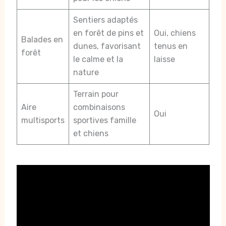
Sentiers adaptés
en forêt de pins et
Oui, chiens
Balades en
dunes, favorisant
tenus en
forêt
le calme et la
laisse
nature
Terrain pour
Aire
combinaisons
Oui
multisports
sportives famille
et chiens