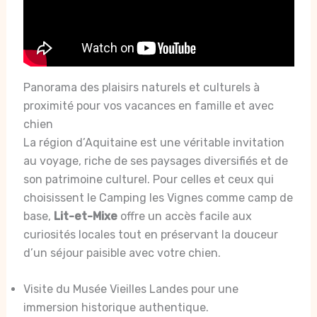
Panorama des plaisirs naturels et culturels à
proximité pour vos vacances en famille et avec
chien
La région d’Aquitaine est une véritable invitation
au voyage, riche de ses paysages diversifiés et de
son patrimoine culturel. Pour celles et ceux qui
choisissent le Camping les Vignes comme camp de
base,
Lit-et-Mixe
offre un accès facile aux
curiosités locales tout en préservant la douceur
d’un séjour paisible avec votre chien.
Visite du Musée Vieilles Landes pour une
immersion historique authentique.