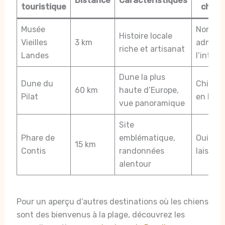
Distance
Caractéristiques
touristique
chien
Musée
Non
Histoire locale
Vieilles
3 km
admis à
riche et artisanat
Landes
l’intéri
Dune la plus
Dune du
Chiens
60 km
haute d’Europe,
Pilat
en laiss
vue panoramique
Site
Phare de
emblématique,
Oui, en
15 km
Contis
randonnées
laisse
alentour
Pour un aperçu d’autres destinations où les chiens
sont des bienvenus à la plage, découvrez les