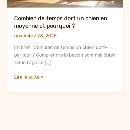
Combien de temps dort un chien en
moyenne et pourquoi ?
novembre 28, 2025
En bref : Combien de temps un chien dort-il
par jour ? Comprendre le besoin sommeil chien
selon l’âge Le […]
Combien
Lire la suite »
de
temps
dort
un
chien
en
moyenne