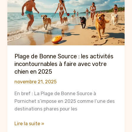
incontournables
à
faire
avec
son
chien
en
Plage de Bonne Source : les activités
2025
incontournables à faire avec votre
chien en 2025
novembre 21, 2025
En bref : La Plage de Bonne Source à
Pornichet s’impose en 2025 comme l’une des
destinations phares pour les
Plage
Lire la suite »
de