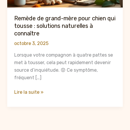
Remède de grand-mère pour chien qui
tousse : solutions naturelles à
connaître
octobre 3, 2025
Lorsque votre compagnon à quatre pattes se
met à tousser, cela peut rapidement devenir
source d’inquiétude. 😟 Ce symptôme,
fréquent […]
Remède
Lire la suite »
de
grand-
mère
pour
chien