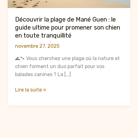
Découvrir la plage de Mané Guen : le
guide ultime pour promener son chien
en toute tranquillité
novembre 27, 2025
🌊🐾 Vous cherchez une plage où la nature et
chien forment un duo parfait pour vos
balades canines ? La […]
Découvrir
Lire la suite »
la
plage
de
Mané
Guen
: