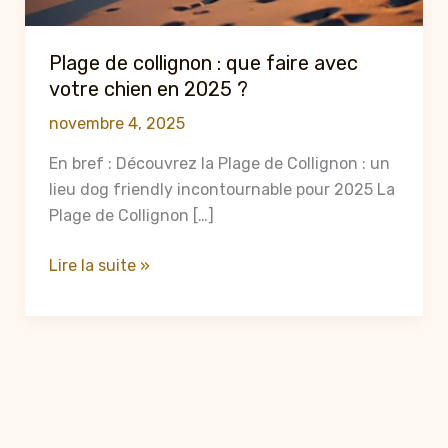
Plage de collignon : que faire avec
votre chien en 2025 ?
novembre 4, 2025
En bref : Découvrez la Plage de Collignon : un
lieu dog friendly incontournable pour 2025 La
Plage de Collignon […]
Plage
Lire la suite »
de
collignon
:
que
faire
avec
votre