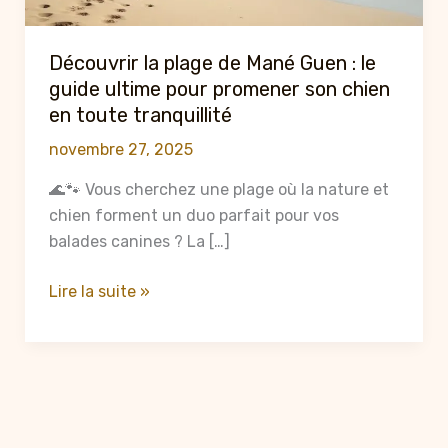
Découvrir la plage de Mané Guen : le
guide ultime pour promener son chien
en toute tranquillité
novembre 27, 2025
🌊🐾 Vous cherchez une plage où la nature et
chien forment un duo parfait pour vos
balades canines ? La […]
Découvrir
Lire la suite »
la
plage
de
Mané
Guen
: