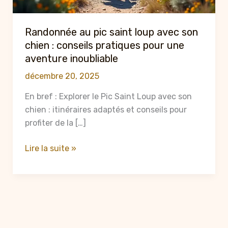
Randonnée au pic saint loup avec son
chien : conseils pratiques pour une
aventure inoubliable
décembre 20, 2025
En bref : Explorer le Pic Saint Loup avec son
chien : itinéraires adaptés et conseils pour
profiter de la […]
Randonnée
Lire la suite »
au
pic
saint
loup
avec
son