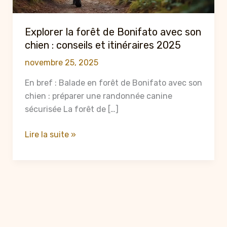
Explorer la forêt de Bonifato avec son
chien : conseils et itinéraires 2025
novembre 25, 2025
En bref : Balade en forêt de Bonifato avec son
chien : préparer une randonnée canine
sécurisée La forêt de […]
Explorer
Lire la suite »
la
forêt
de
Bonifato
avec
son
chien