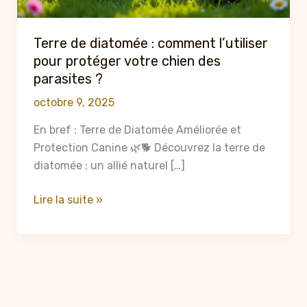
Terre de diatomée : comment l’utiliser
pour protéger votre chien des
parasites ?
octobre 9, 2025
En bref : Terre de Diatomée Améliorée et
Protection Canine 🌿🐕 Découvrez la terre de
diatomée : un allié naturel […]
Terre
Lire la suite »
de
diatomée
:
comment
l’utiliser
pour