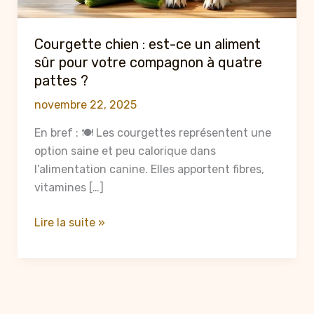
Courgette chien : est-ce un aliment
sûr pour votre compagnon à quatre
pattes ?
novembre 22, 2025
En bref : 🍽️ Les courgettes représentent une
option saine et peu calorique dans
l’alimentation canine. Elles apportent fibres,
vitamines […]
Courgette
Lire la suite »
chien
:
est-
ce
un