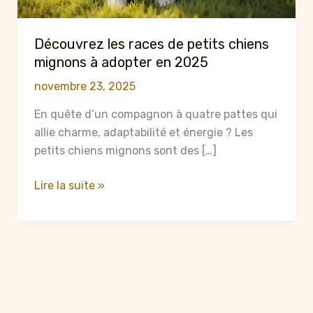
Découvrez les races de petits chiens
mignons à adopter en 2025
novembre 23, 2025
En quête d’un compagnon à quatre pattes qui
allie charme, adaptabilité et énergie ? Les
petits chiens mignons sont des […]
Découvrez
Lire la suite »
les
races
de
petits
chiens
mignons
à