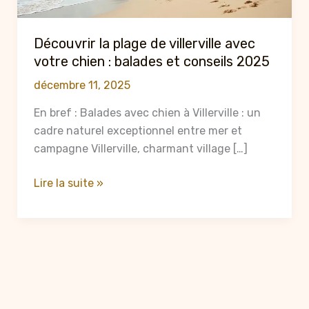
Découvrir la plage de villerville avec
votre chien : balades et conseils 2025
décembre 11, 2025
En bref : Balades avec chien à Villerville : un
cadre naturel exceptionnel entre mer et
campagne Villerville, charmant village […]
Découvrir
Lire la suite »
la
plage
de
villerville
avec
votre
chien