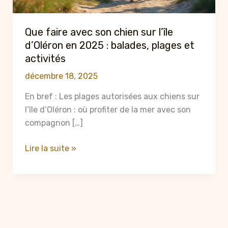
Que faire avec son chien sur l’île
d’Oléron en 2025 : balades, plages et
activités
décembre 18, 2025
En bref : Les plages autorisées aux chiens sur
l’île d’Oléron : où profiter de la mer avec son
compagnon […]
Que
Lire la suite »
faire
avec
son
chien
sur
l’île