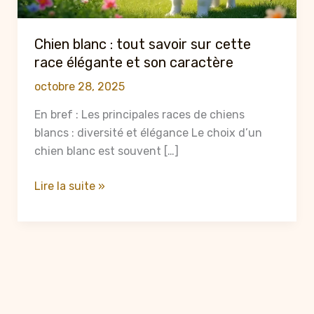
Chien blanc : tout savoir sur cette
race élégante et son caractère
octobre 28, 2025
En bref : Les principales races de chiens
blancs : diversité et élégance Le choix d’un
chien blanc est souvent […]
Chien
Lire la suite »
blanc
:
tout
savoir
sur
cette
race