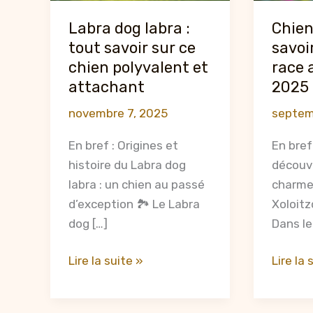
Labra dog labra :
Chien
tout savoir sur ce
savoi
chien polyvalent et
race 
attachant
2025
novembre 7, 2025
septem
En bref : Origines et
En bref
histoire du Labra dog
découvr
labra : un chien au passé
charme
d’exception 🏞️ Le Labra
Xoloitz
dog […]
Dans l
Labra
Chien
Lire la suite »
Lire la 
dog
coco
labra
: