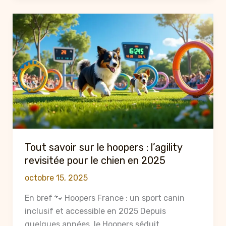
parc
pour
chien
en
2025
:
avantages
et
conseils
Tout savoir sur le hoopers : l’agility
revisitée pour le chien en 2025
octobre 15, 2025
En bref 🐾 Hoopers France : un sport canin
inclusif et accessible en 2025 Depuis
quelques années, le Hoopers séduit