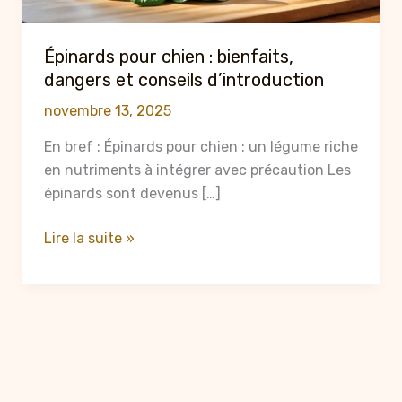
Épinards pour chien : bienfaits,
dangers et conseils d’introduction
novembre 13, 2025
En bref : Épinards pour chien : un légume riche
en nutriments à intégrer avec précaution Les
épinards sont devenus […]
Épinards
Lire la suite »
pour
chien
:
bienfaits,
dangers
et
conseils