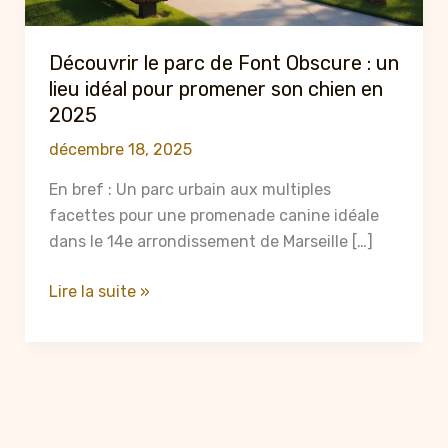
Découvrir le parc de Font Obscure : un
lieu idéal pour promener son chien en
2025
décembre 18, 2025
En bref : Un parc urbain aux multiples
facettes pour une promenade canine idéale
dans le 14e arrondissement de Marseille […]
Découvrir
Lire la suite »
le
parc
de
Font
Obscure
: