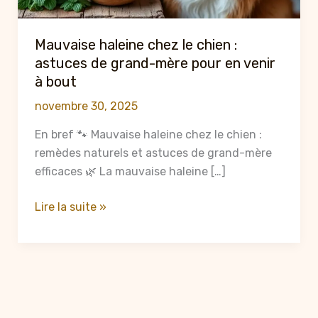
Mauvaise haleine chez le chien :
astuces de grand-mère pour en venir
à bout
novembre 30, 2025
En bref 🐾 Mauvaise haleine chez le chien :
remèdes naturels et astuces de grand-mère
efficaces 🌿 La mauvaise haleine […]
Mauvaise
Lire la suite »
haleine
chez
le
chien
:
astuces