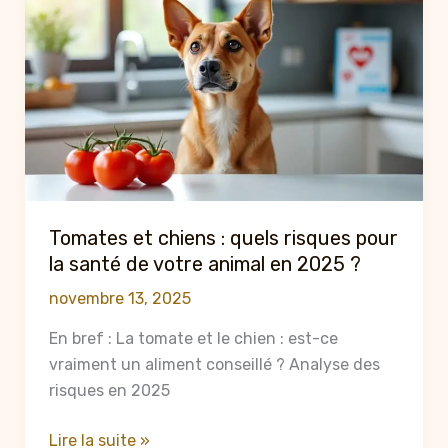
gamelle
pour
chien
améliore
la
santé
de
votre
animal
Tomates et chiens : quels risques pour
la santé de votre animal en 2025 ?
novembre 13, 2025
En bref : La tomate et le chien : est-ce
vraiment un aliment conseillé ? Analyse des
risques en 2025
Tomates
Lire la suite »