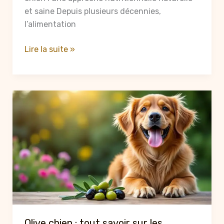
et saine Depuis plusieurs décennies,
l’alimentation
Viande
Lire la suite »
crue
pour
chien
:
quels
bénéfices
pour
la
santé
en
2025
?
Olive chien : tout savoir sur les