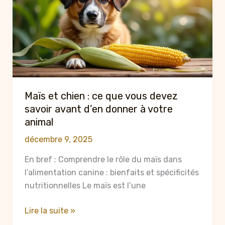
devez
savoir
avant
de
partager
ce
fruit
Maïs et chien : ce que vous devez
avec
savoir avant d’en donner à votre
votre
animal
animal
décembre 9, 2025
En bref : Comprendre le rôle du maïs dans
l’alimentation canine : bienfaits et spécificités
nutritionnelles Le maïs est l’une
Maïs
Lire la suite »
et