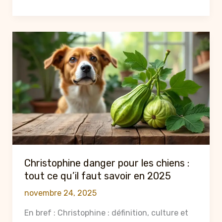
savoir
sur
elmut
:
l’alimentation
sur-
mesure
pour
chiens
Christophine danger pour les chiens :
tout ce qu’il faut savoir en 2025
novembre 24, 2025
En bref : Christophine : définition, culture et