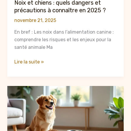
Noix et chiens : quels dangers et
précautions à connaître en 2025 ?
novembre 21, 2025
En bref : Les noix dans l’alimentation canine :
comprendre les risques et les enjeux pour la
santé animale Ma
Noix
Lire la suite »
et
chiens :
quels
dangers
et
précautions
à
connaître
en