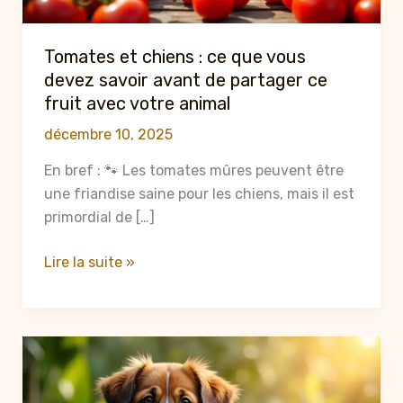
Tomates et chiens : ce que vous
devez savoir avant de partager ce
fruit avec votre animal
décembre 10, 2025
En bref : 🐾 Les tomates mûres peuvent être
une friandise saine pour les chiens, mais il est
primordial de […]
Tomates
Lire la suite »
et
chiens
:
ce
que
vous