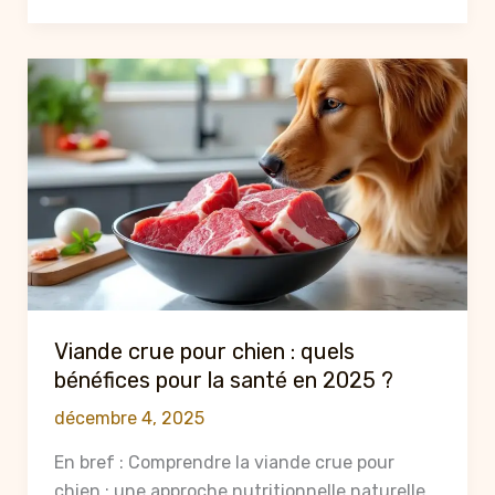
chien
:
ce
que
vous
devez
savoir
avant
d’en
donner
à
votre
Viande crue pour chien : quels
animal
bénéfices pour la santé en 2025 ?
décembre 4, 2025
En bref : Comprendre la viande crue pour
chien : une approche nutritionnelle naturelle