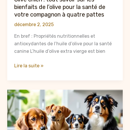
bienfaits de l’olive pour la santé de
votre compagnon à quatre pattes
décembre 2, 2025
En bref : Propriétés nutritionnelles et
antioxydantes de l’huile d’olive pour la santé
canine L’huile d’olive extra vierge est bien
Olive
Lire la suite »
chien
:
tout
savoir
sur
les
bienfaits
de