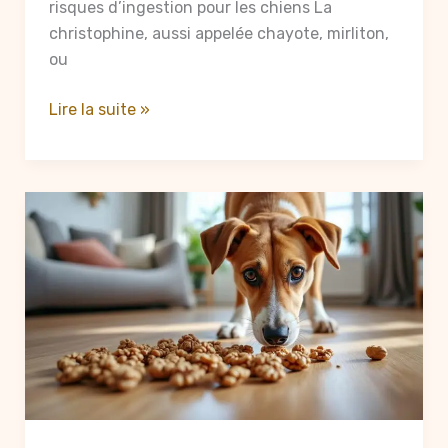
risques d’ingestion pour les chiens La
christophine, aussi appelée chayote, mirliton,
ou
Christophine
Lire la suite »
danger
pour
les
chiens
:
tout
ce
qu’il
faut
savoir
en
2025