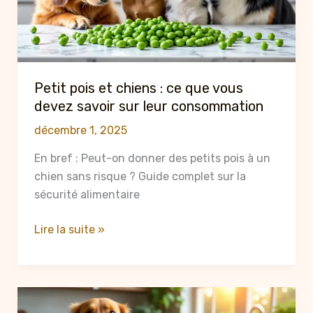
l’olive
pour
la
santé
de
Petit pois et chiens : ce que vous
votre
devez savoir sur leur consommation
compagnon
décembre 1, 2025
à
quatre
En bref : Peut-on donner des petits pois à un
pattes
chien sans risque ? Guide complet sur la
sécurité alimentaire
Petit
Lire la suite »
pois
et
chiens
: