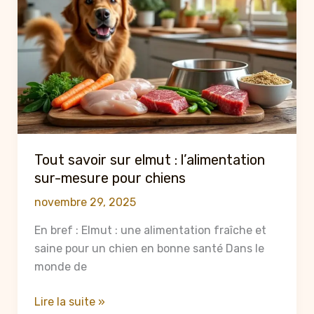
ce
que
vous
devez
savoir
sur
leur
consommation
Tout savoir sur elmut : l’alimentation
sur-mesure pour chiens
novembre 29, 2025
En bref : Elmut : une alimentation fraîche et
saine pour un chien en bonne santé Dans le
monde de
Tout
Lire la suite »