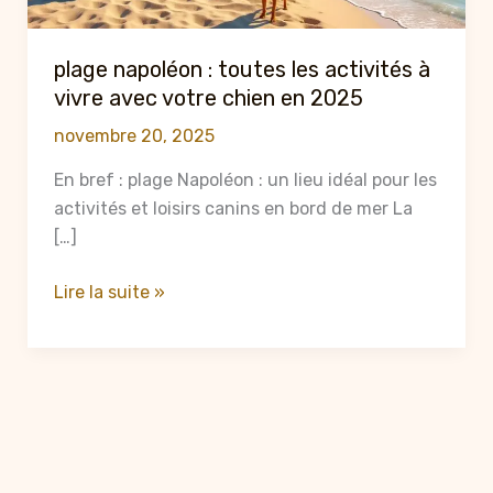
plage napoléon : toutes les activités à
vivre avec votre chien en 2025
novembre 20, 2025
En bref : plage Napoléon : un lieu idéal pour les
activités et loisirs canins en bord de mer La
[…]
plage
Lire la suite »
napoléon
:
toutes
les
activités
à
vivre